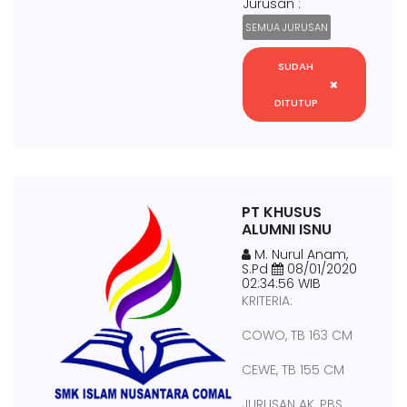
Jurusan :
SEMUA JURUSAN
SUDAH
DITUTUP
PT KHUSUS
ALUMNI ISNU
M. Nurul Anam,
S.Pd
08/01/2020
02:34:56 WIB
KRITERIA:
COWO, TB 163 CM
CEWE, TB 155 CM
JURUSAN AK, PBS,