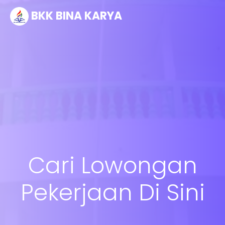
BKK BINA KARYA
Cari Lowongan
Pekerjaan Di Sini