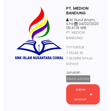
PT. MEDION
BANDUNG
M. Nurul Anam,
S.Pd
04/02/2020
05:47:16 WIB
PT. MEDION
BANDUNG
????UNTUK :
? KELAS XII
? ALUMNI Smua
School
Jurusan :
SEMUA JURUSAN
SUDAH
DITUTUP