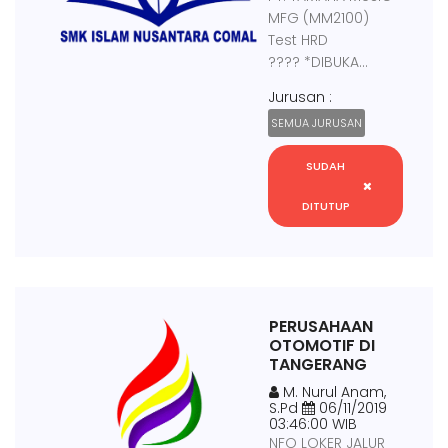
MFG (MM2100)
Test HRD
???? *DIBUKA...
Jurusan :
SEMUA JURUSAN
SUDAH
DITUTUP
PERUSAHAAN
OTOMOTIF DI
TANGERANG
M. Nurul Anam,
S.Pd
06/11/2019
03:46:00 WIB
NFO LOKER JALUR