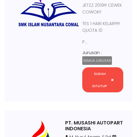
JETZZ 2019!!! CEWEK
COWOK!!
TES 1 HARI KELAR!!!!!!
QUOTA 10
P...
Jurusan :
SEMUA JURUSAN
SUDAH
DITUTUP
PT. MUSASHI AUTOPART
INDONESIA