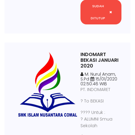
SUDAH
DITUTUP
INDOMART
BEKASI JANUARI
2020
M. Nurul Anam,
S.Pd
15/01/2020
02:50:46 WIB
PT. INDOMARET
? To BEKASI
???? Untuk :
? ALUMNI Smua
Sekolah