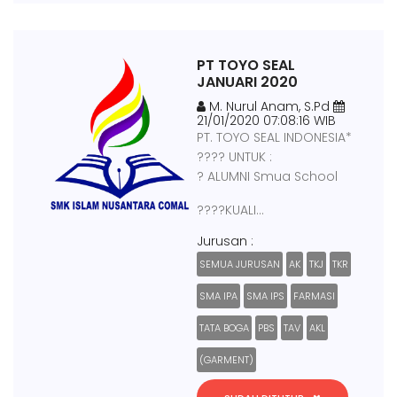
PT TOYO SEAL
JANUARI 2020
M. Nurul Anam, S.Pd
21/01/2020 07:08:16 WIB
PT. TOYO SEAL INDONESIA*
???? UNTUK :
? ALUMNI Smua School
????KUALI...
Jurusan :
SEMUA JURUSAN
AK
TKJ
TKR
SMA IPA
SMA IPS
FARMASI
TATA BOGA
PBS
TAV
AKL
(GARMENT)