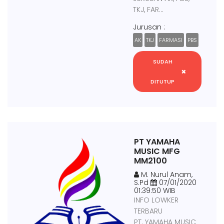
TKJ, FAR...
Jurusan :
AK
TKJ
FARMASI
PBS
SUDAH
DITUTUP
PT YAMAHA
MUSIC MFG
MM2100
M. Nurul Anam,
S.Pd
07/01/2020
01:39:50 WIB
INFO LOWKER
TERBARU
PT. YAMAHA MUSIC