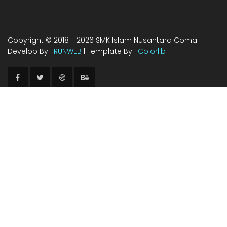
Copyright © 2018 - 2026
SMK Islam Nusantara Comal
Develop By :
RUNWEB
| Template By :
Colorlib