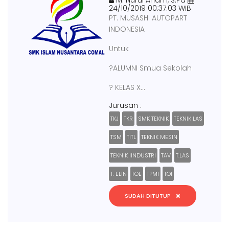
M. Nurul Anam, S.Pd
24/10/2019 00:37:03 WIB
PT. MUSASHI AUTOPART
INDONESIA
Untuk
?ALUMNI Smua Sekolah
? KELAS X...
Jurusan :
TKJ
TKR
SMK TEKNIK
TEKNIK LAS
TSM
TITL
TEKNIK MESIN
TEKNIK IINDUSTRI
TAV
T.LAS
T. ELIN
TOE
TPMI
TOI
SUDAH DITUTUP