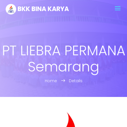
BKK BINA KARYA
PT LIEBRA PERMANA
Semarang
Home
Details