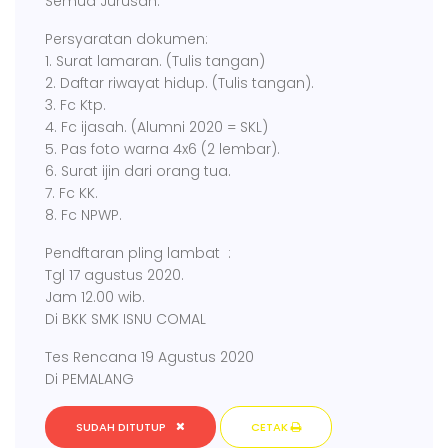
Semua Jurusan.
Persyaratan dokumen:
1. Surat lamaran. (Tulis tangan)
2. Daftar riwayat hidup. (Tulis tangan).
3. Fc Ktp.
4. Fc ijasah. (Alumni 2020 = SKL)
5. Pas foto warna 4x6 (2 lembar).
6. Surat ijin dari orang tua.
7. Fc KK.
8. Fc NPWP.
Pendftaran pling lambat :
Tgl 17 agustus 2020.
Jam 12.00 wib.
Di BKK SMK ISNU COMAL
Tes Rencana 19 Agustus 2020
Di PEMALANG
SUDAH DITUTUP
CETAK