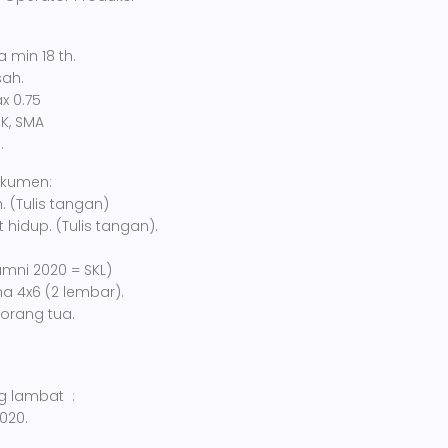
 min 18 th.
sah.
x 0.75
K, SMA
.
okumen:
. (Tulis tangan)
t hidup. (Tulis tangan).
lumni 2020 = SKL)
na 4x6 (2 lembar).
i orang tua.
ng lambat :
2020.