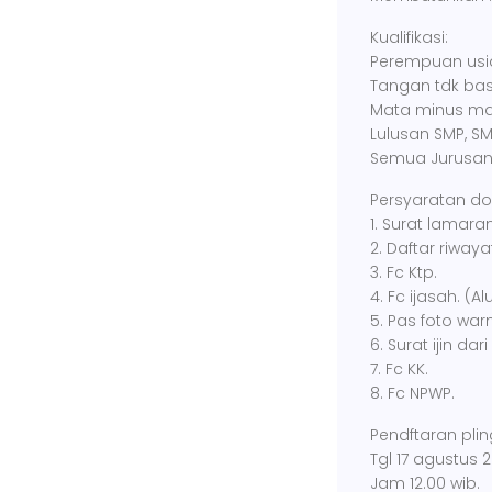
Kualifikasi:
Perempuan usia
Tangan tdk ba
Mata minus ma
Lulusan SMP, SM
Semua Jurusan
Persyaratan d
1. Surat lamaran
2. Daftar riwaya
3. Fc Ktp.
4. Fc ijasah. (A
5. Pas foto war
6. Surat ijin dar
7. Fc KK.
8. Fc NPWP.
Pendftaran pli
Tgl 17 agustus 
Jam 12.00 wib.