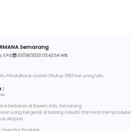
PERMANA Semarang
, S.Pd
03/08/2020 03:42:54 WIB
ktu Pendaftaran Sudah Ditutup 2183 hari yang lallu
 :
ANA
mana berlokasi di Bawen, Kab. Semarang
haan yang bergerak di bidang industri Garment memproduksi
us eksport.
Operator Produksi