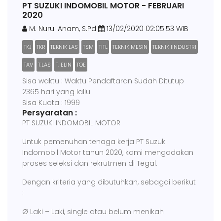
PT SUZUKI INDOMOBIL MOTOR - FEBRUARI
2020
M. Nurul Anam, S.Pd
13/02/2020 02:05:53 WIB
TKJ
TKR
TEKNIK LAS
TSM
TITL
TEKNIK MESIN
TEKNIK IINDUSTRI
TAV
T.LAS
T. ELIN
TOE
Sisa waktu : Waktu Pendaftaran Sudah Ditutup
2365 hari yang lallu
Sisa Kuota : 1999
Persyaratan :
PT SUZUKI INDOMOBIL MOTOR
Untuk pemenuhan tenaga kerja PT Suzuki
Indomobil Motor tahun 2020, kami mengadakan
proses seleksi dan rekrutmen di Tegal.
Dengan kriteria yang dibutuhkan, sebagai berikut
:
Ø Laki – Laki, single atau belum menikah