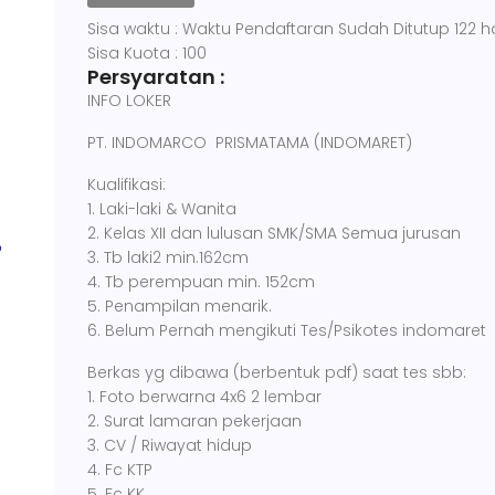
Sisa waktu : Waktu Pendaftaran Sudah Ditutup 122 ha
Sisa Kuota : 100
Persyaratan :
INFO LOKER
PT. INDOMARCO PRISMATAMA (INDOMARET)
Kualifikasi:
1. Laki-laki & Wanita
2. Kelas XII dan lulusan SMK/SMA Semua jurusan
3. Tb laki2 min.162cm
4. Tb perempuan min. 152cm
5. Penampilan menarik.
6. Belum Pernah mengikuti Tes/Psikotes indomaret
Berkas yg dibawa (berbentuk pdf) saat tes sbb:
1. Foto berwarna 4x6 2 lembar
2. Surat lamaran pekerjaan
3. CV / Riwayat hidup
4. Fc KTP
5. Fc KK