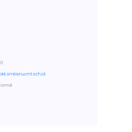
00
/bkk.smkisnucml.sch.id
 Comal