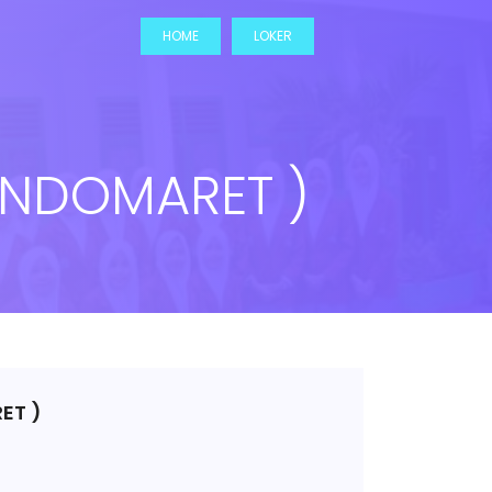
HOME
LOKER
INDOMARET )
ET )