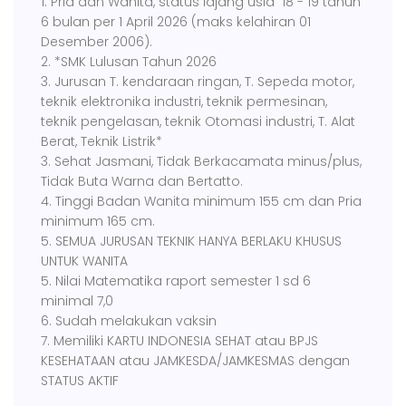
1. Pria dan Wanita, status lajang usia 18 - 19 tahun
6 bulan per 1 April 2026 (maks kelahiran 01
Desember 2006).
2. *SMK Lulusan Tahun 2026
3. Jurusan T. kendaraan ringan, T. Sepeda motor,
teknik elektronika industri, teknik permesinan,
teknik pengelasan, teknik Otomasi industri, T. Alat
Berat, Teknik Listrik*
3. Sehat Jasmani, Tidak Berkacamata minus/plus,
Tidak Buta Warna dan Bertatto.
4. Tinggi Badan Wanita minimum 155 cm dan Pria
minimum 165 cm.
5. SEMUA JURUSAN TEKNIK HANYA BERLAKU KHUSUS
UNTUK WANITA
5. Nilai Matematika raport semester 1 sd 6
minimal 7,0
6. Sudah melakukan vaksin
7. Memiliki KARTU INDONESIA SEHAT atau BPJS
KESEHATAAN atau JAMKESDA/JAMKESMAS dengan
STATUS AKTIF