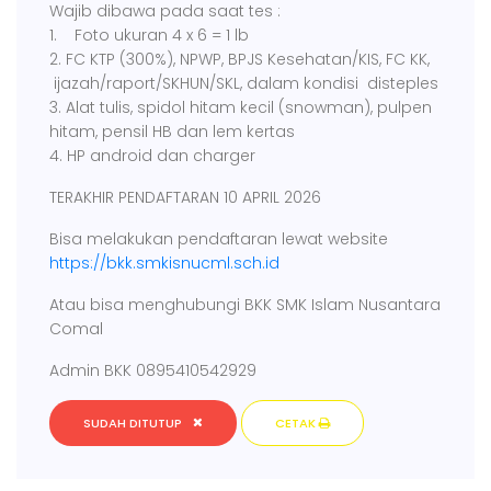
Wajib dibawa pada saat tes :
1. Foto ukuran 4 x 6 = 1 lb
2. FC KTP (300%), NPWP, BPJS Kesehatan/KIS, FC KK,
ijazah/raport/SKHUN/SKL, dalam kondisi disteples
3. Alat tulis, spidol hitam kecil (snowman), pulpen
hitam, pensil HB dan lem kertas
4. HP android dan charger
TERAKHIR PENDAFTARAN 10 APRIL 2026
Bisa melakukan pendaftaran lewat website
https://bkk.smkisnucml.sch.id
Atau bisa menghubungi BKK SMK Islam Nusantara
Comal
Admin BKK 0895410542929
SUDAH DITUTUP
CETAK