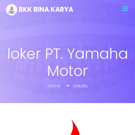
BKK BINA KARYA
loker PT. Yamaha
Motor
Home
Details