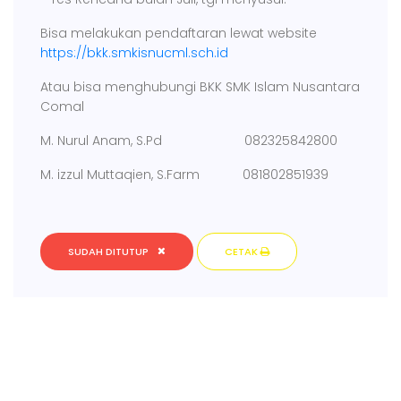
Bisa melakukan pendaftaran lewat website
https://bkk.smkisnucml.sch.id
Atau bisa menghubungi BKK SMK Islam Nusantara
Comal
M. Nurul Anam, S.Pd 082325842800
M. izzul Muttaqien, S.Farm 081802851939
SUDAH DITUTUP
CETAK