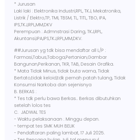
* Jurusan
Laki laki : Elektronika Industri,RPL, TKJ, Mekatronika,
Listrik / Elektro,TP, TMI, TBSM, TL, TITL, TBO, IPA,
IPS,TKJ,RPL,MM,DKV
Perempuan : Admnstrasi Daring, TKJ,RPL,
Akuntansi,IPA,IPS,TKJ,RPL,MM,DKV.
##Jurusan yg tdk bisa mendaftar all L/P :
Farmasi,Tabus,Taboga,Pertanian,Gambar
Bangunan,Perikanan, TKR, TAB, Desain Grafika.
* Mata Tidak Minus, tidak buta warna, Tidak
Bertato,tidak keloid,tdk pernah patah tulang, Tidak
Konsumsi Narkoba dan sejenisnya
B. BERKAS :
* Tes tdk perlu bawa Berkas.. Berkas dibutuhkan
setelah lolos tes
C. JADWAL TES
- Waktu pelaksanaan : Minggu depan.
- tempat tes SMK MUH BELIK
- Pendaftaran paling lambat, 17 Juli 2025.
- Tes Rencana bulan Juli, tgl menyusul.