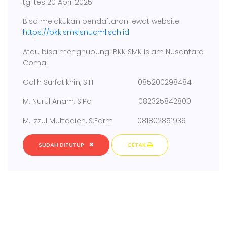
tgl tes 20 April 2025
Bisa melakukan pendaftaran lewat website
https://bkk.smkisnucml.sch.id
Atau bisa menghubungi BKK SMK Islam Nusantara
Comal
Galih Surfatikhin, S.H 085200298484
M. Nurul Anam, S.Pd 082325842800
M. izzul Muttaqien, S.Farm 081802851939
SUDAH DITUTUP
CETAK