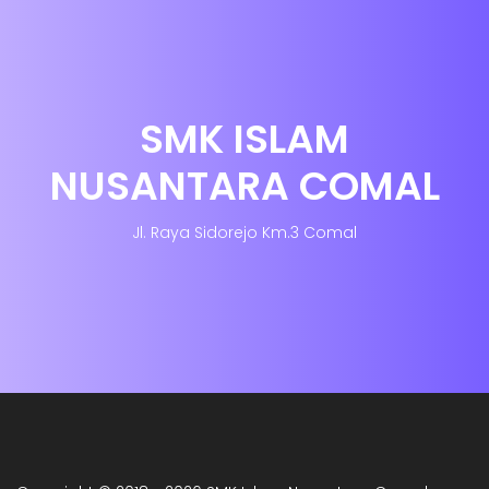
SMK ISLAM
NUSANTARA COMAL
Jl. Raya Sidorejo Km.3 Comal