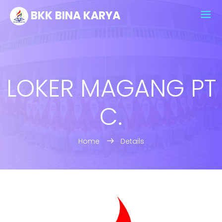
BKK BINA KARYA
LOKER MAGANG PT
C.
Home
Details