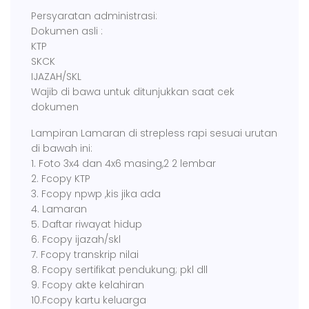
Persyaratan administrasi:
Dokumen asli :
KTP
SKCK
IJAZAH/SKL
Wajib di bawa untuk ditunjukkan saat cek
dokumen
Lampiran Lamaran di strepless rapi sesuai urutan
di bawah ini:
1. Foto 3x4 dan 4x6 masing,2 2 lembar
2. Fcopy KTP
3. Fcopy npwp ,kis jika ada
4. Lamaran
5. Daftar riwayat hidup
6. Fcopy ijazah/skl
7. Fcopy transkrip nilai
8. Fcopy sertifikat pendukung; pkl dll
9. Fcopy akte kelahiran
10.Fcopy kartu keluarga