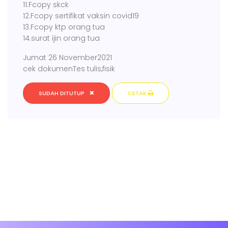
11.Fcopy skck
12.Fcopy sertifikat vaksin covid19
13.Fcopy ktp orang tua
14.surat ijin orang tua
Jumat 26 November2021
cek dokumenTes tulis,fisik
SUDAH DITUTUP
CETAK