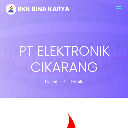
BKK BINA KARYA
PT ELEKTRONIK
CIKARANG
Home
Details