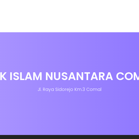
K ISLAM NUSANTARA CO
Jl. Raya Sidorejo Km.3 Comal