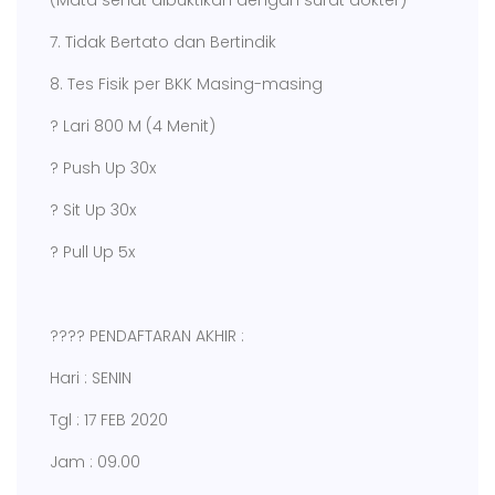
(Mata sehat dibuktikan dengan surat dokter)
7. Tidak Bertato dan Bertindik
8. Tes Fisik per BKK Masing-masing
? Lari 800 M (4 Menit)
? Push Up 30x
? Sit Up 30x
? Pull Up 5x
???? PENDAFTARAN AKHIR :
Hari : SENIN
Tgl : 17 FEB 2020
Jam : 09.00