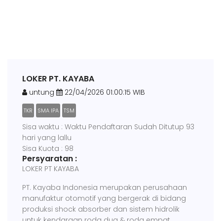
LOKER PT. KAYABA
untung
22/04/2026 01:00:15 WIB
TKR
SMA IPA
TSM
Sisa waktu : Waktu Pendaftaran Sudah Ditutup 93
hari yang lallu
Sisa Kuota : 98
Persyaratan :
LOKER PT KAYABA
PT. Kayaba Indonesia merupakan perusahaan
manufaktur otomotif yang bergerak di bidang
produksi shock absorber dan sistem hidrolik
untuk kendaraan roda dua & roda empat.