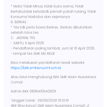
* Mata Tidak Minus, tidak buta warna, Tidak
Bertato,tidak keloid,tdk pernah patah tulang, Tidak
Konsumsi Narkoba dan sejenisnya
B. BERKAS :
* Tes tdk perlu bawa Berkas.. Berkas dibutuhkan
setelah lolos tes
C. JADWAL TES
- SABTU, 11 April 2026
- Pendaftaran paling lambat, Jum'at 10 April 2026.
- tempat tes SMK MU BELIK
Bisa melakukan pendaftaran lewat website
https://bkk.smkisnucml.sch.id
Atau bisa menghubungi BKK SMK Islam Nusantara
Comal
Admin BKK 0895410542929
Tanggal Cetak : 09/08/2026 15:51:16
BKK Bina Karya
|
SMK Islam Nusantara Comal
|
Jl.