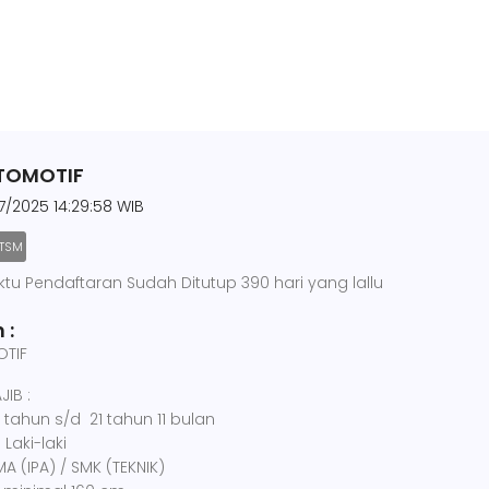
OTOMOTIF
7/2025 14:29:58 WIB
TSM
ktu Pendaftaran Sudah Ditutup 390 hari yang lallu
 :
OTIF
IB :
8 tahun s/d 21 tahun 11 bulan
 Laki-laki
A (IPA) / SMK (TEKNIK)