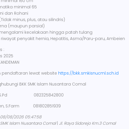
n minimal 160 cm
ematika minimal 65
ni dan Rohani
idak minus, plus, atau silindris)
arna (maupun parsial)
 mengalami kecelakaan hingga patah tulang
i riwayat penyakit hernia, Hepatitis, Asma/Paru-paru, Ambeien
s :
us 2025
1 KANDEMAN
 pendaftaran lewat website
https://bkk.smkisnucml.sch.id
ghubungi BKK SMK Islam Nusantara Comal
nam, S.Pd 082325842800
aqien, S.Farm 081802851939
 08/08/2026 05:47:58
SMK Islam Nusantara Comal
|
Jl. Raya Sidorejo Km.3 Comal