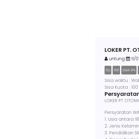
LOKER PT. 
untung
11/0
TKJ
TKR
SMA IPA
Sisa waktu : Wa
Sisa Kuota : 100
Persyaratan
LOKER PT OTOM
Persyaratan WAJ
1. Usia antara 1
2. Jenis Kelamin
3. Pendidikan SM