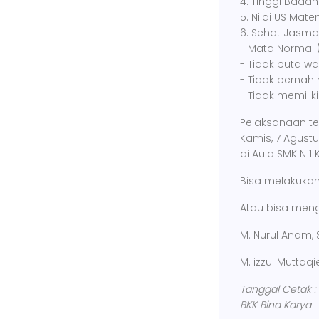
4. Tinggi Bada
5. Nilai US Mat
6. Sehat Jasma
- Mata Normal (T
- Tidak buta w
- Tidak pernah
- Tidak memilik
Pelaksanaan te
Kamis, 7 Agust
di Aula SMK N 
Bisa melakukan
Atau bisa men
M. Nurul A
M. izzul Mutt
Tanggal Cetak :
BKK Bina Karya
|