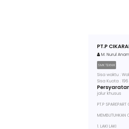
PT.P CIKAR
M. Nurul Anam
SMK TEKNIK
Sisa waktu : Wa
Sisa Kuota : 196
Persyaratan
jalur khusus
PT.P SPAREPART
MEMBUTUHKAN O
1. LAKI LAKI