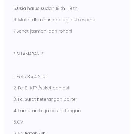
5.Usia harus sudah 18 th- 19 th
6. Mata tdk minus apalagi buta warna
7.Sehat jasmani dan rohani
*ISI LAMARAN :*
1. Foto 3 x 4 2 lbr
2. Fc. E- KTP /suket dan asli
3. Fc. Surat Keterangan Dokter
4. Lamaran kerja di tulis tangan
5.CV
6. Fc. Ijazah /SKL