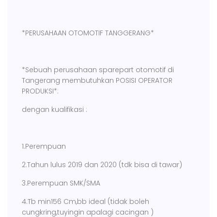
*PERUSAHAAN OTOMOTIF TANGGERANG*
*Sebuah perusahaan sparepart otomotif di
Tangerang membutuhkan POSISI OPERATOR
PRODUKSI*:
dengan kualifikasi :
1.Perempuan
2.Tahun lulus 2019 dan 2020 (tdk bisa di tawar)
3.Perempuan SMK/SMA
4.Tb min156 Cm,bb ideal (tidak boleh
cungkring,tuyingin apalagi cacingan )